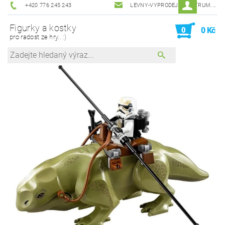
+420 776 245 243
LEVNY-VYPRODEJ@CENTRUM.CZ
Figurky a kostky
0
0 Kč
pro radost ze hry.. :)