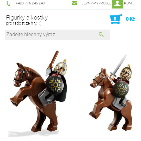
+420 776 245 243
LEVNY-VYPRODEJ@CENTRUM.CZ
Figurky a kostky
0
0 Kč
pro radost ze hry.. :)