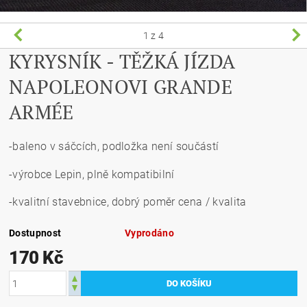
1
z 4
KYRYSNÍK - TĚŽKÁ JÍZDA
NAPOLEONOVI GRANDE
ARMÉE
-baleno v sáčcích, podložka není součástí
-výrobce Lepin, plně kompatibilní
-kvalitní stavebnice, dobrý poměr cena / kvalita
Dostupnost
Vyprodáno
170 Kč