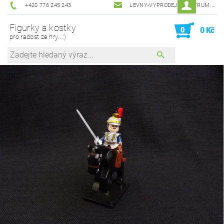
+420 776 245 243
LEVNY-VYPRODEJ@CENTRUM.CZ
Figurky a kostky
0
0 Kč
pro radost ze hry.. :)