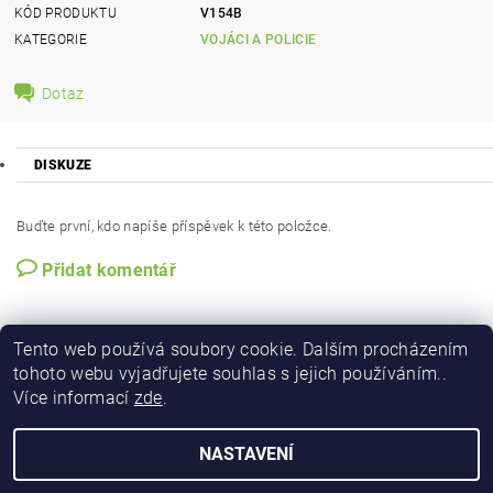
KÓD PRODUKTU
V154B
KATEGORIE
VOJÁCI A POLICIE
Dotaz
DISKUZE
Buďte první, kdo napíše příspěvek k této položce.
Přidat komentář
Tento web používá soubory cookie. Dalším procházením
tohoto webu vyjadřujete souhlas s jejich používáním..
Více informací
zde
.
NASTAVENÍ
2026 © Figurky a kostky, všechna práva vyhrazena