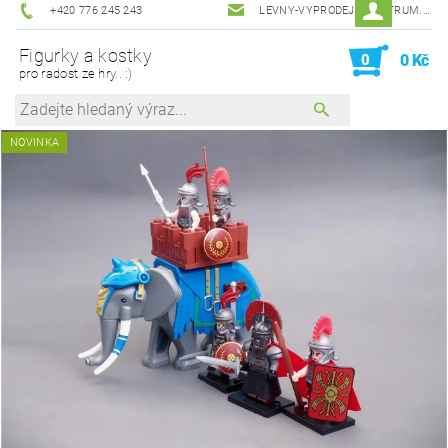
+420 776 245 243
LEVNY-VYPRODEJ@CENTRUM.CZ
Figurky a kostky
0
0 Kč
pro radost ze hry.. :)
NOVINKA