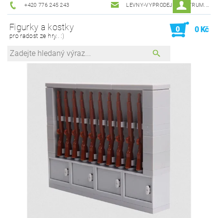
+420 776 245 243
LEVNY-VYPRODEJ@CENTRUM.CZ
Figurky a kostky
0
0 Kč
pro radost ze hry.. :)