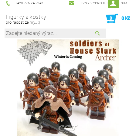
+420 776 245 243
LEVNY-VYPRODEJ@CENTRUM.CZ
Figurky a kostky
0
0 Kč
pro radost ze hry.. :)