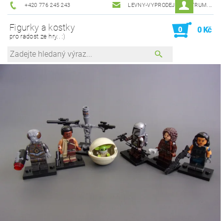
+420 776 245 243
LEVNY-VYPRODEJ@CENTRUM.CZ
Figurky a kostky
0
0 Kč
pro radost ze hry.. :)