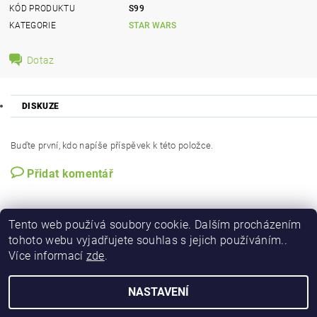
KÓD PRODUKTU
S99
KATEGORIE
STAR WARS
Dotaz
DISKUZE
Buďte první, kdo napíše příspěvek k této položce.
Přidat komentář
Tento web používá soubory cookie. Dalším procházením
tohoto webu vyjadřujete souhlas s jejich používáním..
Více informací
zde
.
NASTAVENÍ
2026 © Figurky a kostky, všechna práva vyhrazena