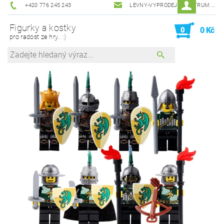
+420 776 245 243
LEVNY-VYPRODEJ@CENTRUM.CZ
Figurky a kostky
0
0 Kč
pro radost ze hry.. :)