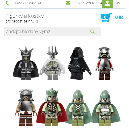
+420 776 245 243
LEVNY-VYPRODEJ@CENTRUM.CZ
Figurky a kostky
0
0 Kč
pro radost ze hry.. :)