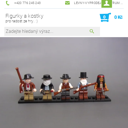
+420 776 245 243
LEVNY-VYPRODEJ@CENTRUM.CZ
Figurky a kostky
0
0 Kč
pro radost ze hry.. :)