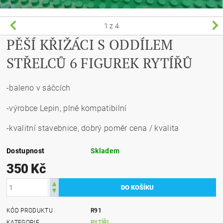
1
z 4
PĚŠÍ KŘIŽÁCI S ODDÍLEM
STŘELCŮ 6 FIGUREK RYTÍŘŮ
-baleno v sáčcích
-výrobce Lepin, plně kompatibilní
-kvalitní stavebnice, dobrý poměr cena / kvalita
Dostupnost
Skladem
350 Kč
KÓD PRODUKTU
R91
KATEGORIE
RYTÍŘI