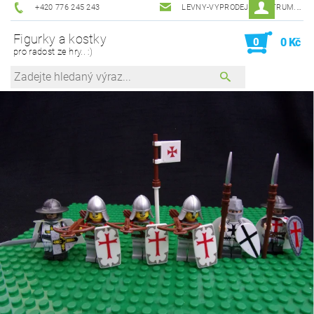
+420 776 245 243
LEVNY-VYPRODEJ@CENTRUM.CZ
Figurky a kostky
0
0 Kč
pro radost ze hry.. :)