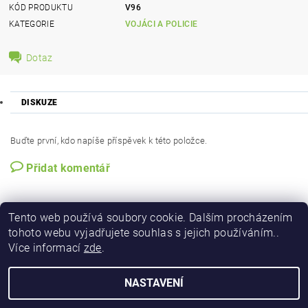
KÓD PRODUKTU
V96
KATEGORIE
VOJÁCI A POLICIE
Dotaz
DISKUZE
Buďte první, kdo napíše příspěvek k této položce.
Přidat komentář
Tento web používá soubory cookie. Dalším procházením
tohoto webu vyjadřujete souhlas s jejich používáním..
Více informací
zde
.
NASTAVENÍ
2026 © Figurky a kostky, všechna práva vyhrazena