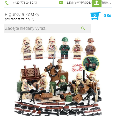
+420 776 245 243
LEVNY-VYPRODEJ@CENTRUM.CZ
Figurky a kostky
0
0 Kč
pro radost ze hry.. :)