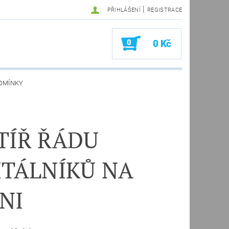
|
PŘIHLÁŠENÍ
REGISTRACE
0
0 Kč
DMÍNKY
TÍŘ ŘÁDU
ITÁLNÍKŮ NA
NI