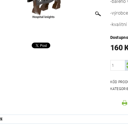
-baleno 
-výrobce
-kvalitn
Dostupno
160 
KÓD PROD
KATEGORI
ZE