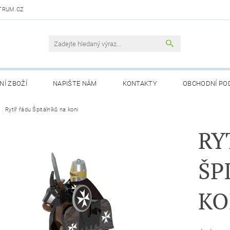
TRUM.CZ
NÍ ZBOŽÍ
NAPIŠTE NÁM
KONTAKTY
OBCHODNÍ PO
i
Rytíř řádu Špitálníků na koni
RY
ŠP
KO