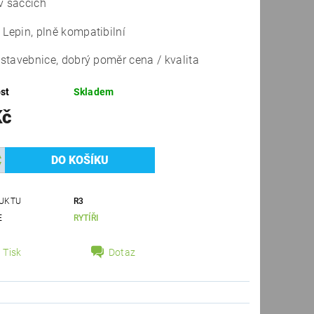
v sáčcích
 Lepin, plně kompatibilní
í stavebnice, dobrý poměr cena / kvalita
st
Skladem
Kč
UKTU
R3
E
RYTÍŘI
Tisk
Dotaz