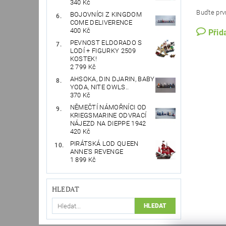
340 Kč
Buďte prvn
BOJOVNÍCI Z KINGDOM
COME DELIVERENCE
400 Kč
Přid
PEVNOST ELDORADO S
LODÍ + FIGURKY 2509
KOSTEK!
2 799 Kč
AHSOKA, DIN DJARIN, BABY
YODA, NITE OWLS..
370 Kč
NĚMEČTÍ NÁMOŘNÍCI OD
KRIEGSMARINE ODVRACÍ
NÁJEZD NA DIEPPE 1942
420 Kč
PIRÁTSKÁ LOD QUEEN
ANNE'S REVENGE
1 899 Kč
HLEDAT