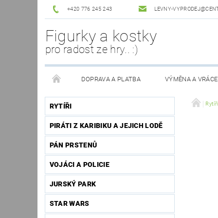
+420 776 245 243
LEVNY-VYPRODEJ@CEN
Figurky a kostky
pro radost ze hry.. :)
DOPRAVA A PLATBA
VÝMĚNA A VRÁCE
Rytíř
RYTÍŘI
PIRÁTI Z KARIBIKU A JEJICH LODĚ
PÁN PRSTENŮ
VOJÁCI A POLICIE
JURSKÝ PARK
STAR WARS