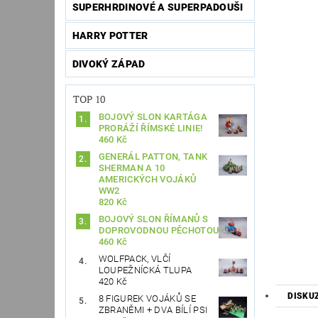
SUPERHRDINOVÉ A SUPERPADOUŠI
HARRY POTTER
DIVOKÝ ZÁPAD
TOP 10
BOJOVÝ SLON KARTÁGA
PRORÁŽÍ ŘÍMSKÉ LINIE!
460 Kč
GENERÁL PATTON, TANK
SHERMAN A 10
AMERICKÝCH VOJÁKŮ
WW2
820 Kč
BOJOVÝ SLON ŘÍMANŮ S
DOPROVODNOU PĚCHOTOU
460 Kč
WOLFPACK, VLČÍ
LOUPEŽNÍCKÁ TLUPA
420 Kč
DISKU
8 FIGUREK VOJÁKŮ SE
ZBRANĚMI + DVA BÍLÍ PSI