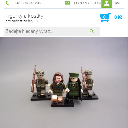
+420 776 245 243
LEVNY-VYPRODEJ@CENTRUM.CZ
Figurky a kostky
0
0 Kč
pro radost ze hry.. :)