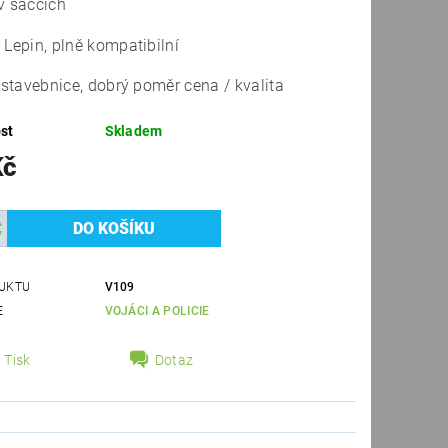
v sáčcích
 Lepin, plně kompatibilní
í stavebnice, dobrý poměr cena / kvalita
st
Skladem
Kč
UKTU
V109
E
VOJÁCI A POLICIE
Tisk
Dotaz