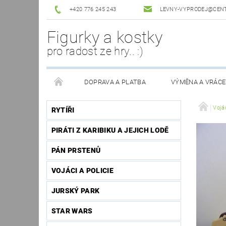
+420 776 245 243
LEVNY-VYPRODEJ@CEN
Figurky a kostky
pro radost ze hry.. :)
DOPRAVA A PLATBA
VÝMĚNA A VRÁCE
Vojác
RYTÍŘI
PIRÁTI Z KARIBIKU A JEJICH LODĚ
PÁN PRSTENŮ
VOJÁCI A POLICIE
JURSKÝ PARK
STAR WARS