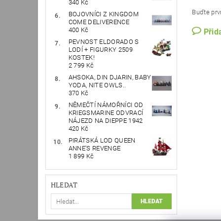
340 Kč
Buďte prvn
BOJOVNÍCI Z KINGDOM
COME DELIVERENCE
400 Kč
Přid
PEVNOST ELDORADO S
LODÍ + FIGURKY 2509
KOSTEK!
2 799 Kč
AHSOKA, DIN DJARIN, BABY
YODA, NITE OWLS..
370 Kč
NĚMEČTÍ NÁMOŘNÍCI OD
KRIEGSMARINE ODVRACÍ
NÁJEZD NA DIEPPE 1942
420 Kč
PIRÁTSKÁ LOD QUEEN
ANNE'S REVENGE
1 899 Kč
HLEDAT