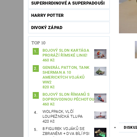
SUPERHRDINOVÉ A SUPERPADOUŠI
HARRY POTTER
DIVOKÝ ZÁPAD
TOP 10
BOJOVÝ SLON KARTÁGA
PRORÁŽÍ ŘÍMSKÉ LINIE!
460 Kč
GENERÁL PATTON, TANK
SHERMAN A 10
AMERICKÝCH VOJÁKŮ
WW2
820 Kč
BOJOVÝ SLON ŘÍMANŮ S
DOPROVODNOU PĚCHOTOU
460 Kč
WOLFPACK, VLČÍ
LOUPEŽNÍCKÁ TLUPA
420 Kč
DISKU
8 FIGUREK VOJÁKŮ SE
ZBRANĚMI + DVA BÍLÍ PSI