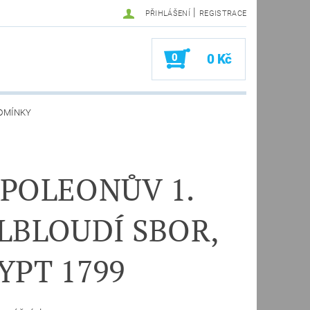
|
PŘIHLÁŠENÍ
REGISTRACE
0
0 Kč
DMÍNKY
POLEONŮV 1.
LBLOUDÍ SBOR,
YPT 1799