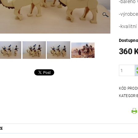
-baleno 
-výrobce
-kvalitn
Dostupno
360 
KÓD PROD
KATEGORI
ZE