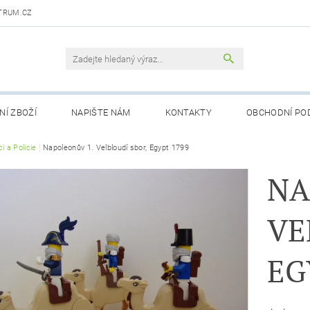
TRUM.CZ
NÍ ZBOŽÍ
NAPIŠTE NÁM
KONTAKTY
OBCHODNÍ PO
i a Policie
Napoleonův 1. Velbloudí sbor, Egypt 1799
NA
VE
EG