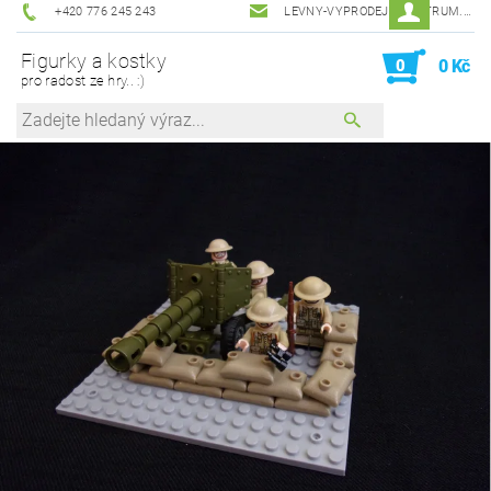
+420 776 245 243
LEVNY-VYPRODEJ@CENTRUM.CZ
Figurky a kostky
0
0 Kč
pro radost ze hry.. :)