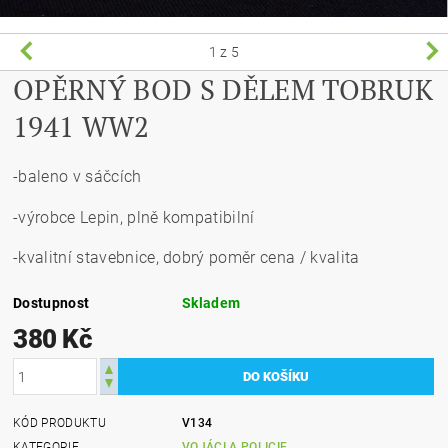
1
z 5
OPĚRNÝ BOD S DĚLEM TOBRUK
1941 WW2
-baleno v sáčcích
-výrobce Lepin, plně kompatibilní
-kvalitní stavebnice, dobrý poměr cena / kvalita
Dostupnost
Skladem
380 Kč
KÓD PRODUKTU
V134
KATEGORIE
VOJÁCI A POLICIE