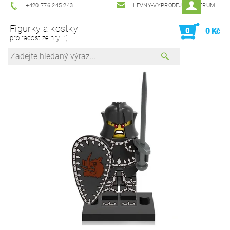
+420 776 245 243
LEVNY-VYPRODEJ@CENTRUM.CZ
Figurky a kostky
0
0 Kč
pro radost ze hry.. :)