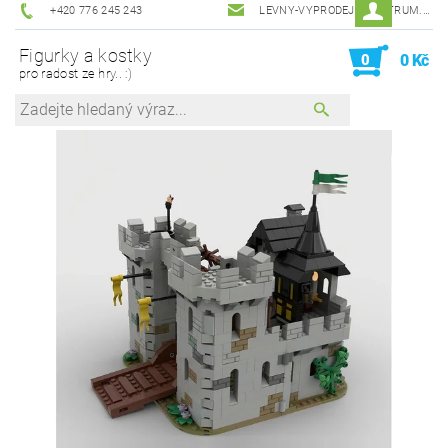
+420 776 245 243
LEVNY-VYPRODEJ@CENTRUM.CZ
Figurky a kostky
0
0 Kč
pro radost ze hry.. :)