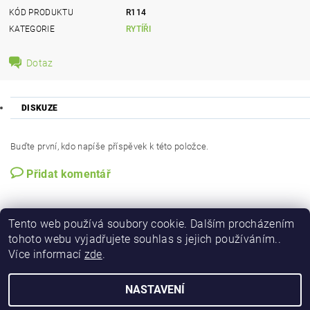
KÓD PRODUKTU
R114
KATEGORIE
RYTÍŘI
Dotaz
DISKUZE
Buďte první, kdo napíše příspěvek k této položce.
Přidat komentář
Tento web používá soubory cookie. Dalším procházením
tohoto webu vyjadřujete souhlas s jejich používáním..
Více informací
zde
.
NASTAVENÍ
2026 © Figurky a kostky, všechna práva vyhrazena